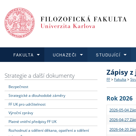
FAKULTA
UCHAZEČI
STUDUJÍCÍ
Zápisy z
FAKULTA
UCHAZEČI
STUDUJÍCÍ
VĚDA A VÝZKUM
ZAHRANIČÍ
Struktura a
Co studova
Bakalářsk
O vědě a 
Aktuální n
Strategie a další dokumenty
FF
>
Fakulta
>
Str
Bezpečnost
Dozvědět se více
Podat přihlášku
Dozvědět se více
Dozvědět se více
Dozvědět se více
Strategie 
Učitelské 
Doktorské
Akademické
Vyjíždějící
Strategické a dlouhodobé záměry
Rok 2026
Podpora a
Informace 
Rigorózní 
Granty a p
Přijíždějíc
FF UK pro udržitelnost
2026-05-04 Záp
Výroční zprávy
Absolventi
Vyjíždějíc
2026-04-27 Záp
Platné vnitřní předpisy FF UK
2026-04-20 Záp
Rozhodnutí a sdělení děkana, opatření a sdělení
Fakultní š