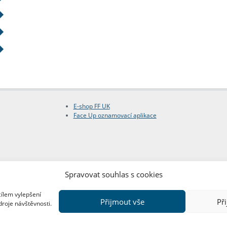
E-shop FF UK
Face Up oznamovací aplikace
Spravovat souhlas s cookies
cílem vylepšení
Přijmout vše
Př
droje návštěvnosti.
Copyright © FF UK 2026
Design:
Red Peppers