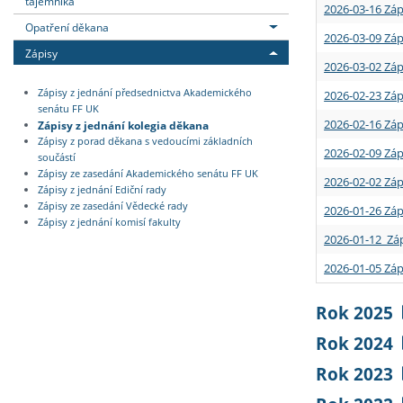
tajemníka
2026-03-16 Záp
Opatření děkana
2026-03-09 Záp
Zápisy
2026-03-02 Záp
Zápisy z jednání předsednictva Akademického
2026-02-23 Záp
senátu FF UK
2026-02-16 Záp
Zápisy z jednání kolegia děkana
Zápisy z porad děkana s vedoucími základních
2026-02-09 Záp
součástí
Zápisy ze zasedání Akademického senátu FF UK
2026-02-02 Záp
Zápisy z jednání Ediční rady
Zápisy ze zasedání Vědecké rady
2026-01-26 Záp
Zápisy z jednání komisí fakulty
2026-01-12 Záp
2026-01-05 Záp
Rok 2025
Rok 2024
Rok 2023