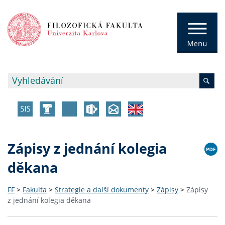
Zápisy z jednání kolegia
děkana
FF
>
Fakulta
>
Strategie a další dokumenty
>
Zápisy
>
Zápisy
z jednání kolegia děkana