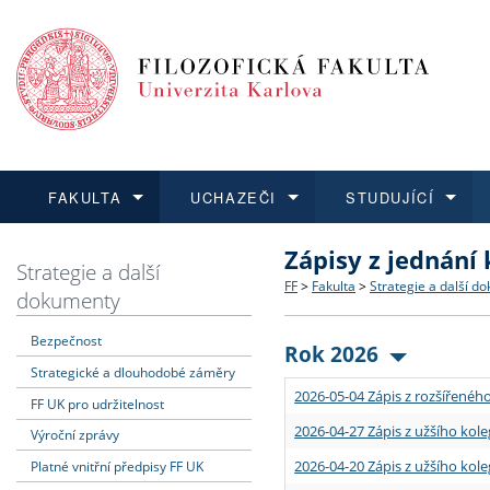
FAKULTA
UCHAZEČI
STUDUJÍCÍ
Zápisy z jednání
FAKULTA
UCHAZEČI
STUDUJÍCÍ
VĚDA A VÝZKUM
ZAHRANIČÍ
Struktura a historie
Co studovat a jak se přihlá
Bakalářské a magisterské
O vědě a výzkumu na FF
Aktuální nabídky a výběrov
Strategie a další
FF
>
Fakulta
>
Strategie a další d
dokumenty
Dozvědět se více
Podat přihlášku
Dozvědět se více
Dozvědět se více
Dozvědět se více
Strategie a další dokumen
Učitelské studijní program
Doktorské studium
Akademické kvalifikace
Vyjíždějící studenti
Bezpečnost
Rok 2026
Strategické a dlouhodobé záměry
Podpora a benefity pro z
Informace k průběhu přijím
Rigorózní řízení
Granty a projekty
Přijíždějící studenti
2026-05-04 Zápis z rozšířeného
FF UK pro udržitelnost
Absolventi fakulty
Vyjíždějící zaměstnanci
2026-04-27 Zápis z užšího kole
Výroční zprávy
2026-04-20 Zápis z užšího kole
Platné vnitřní předpisy FF UK
Fakultní školy FF UK