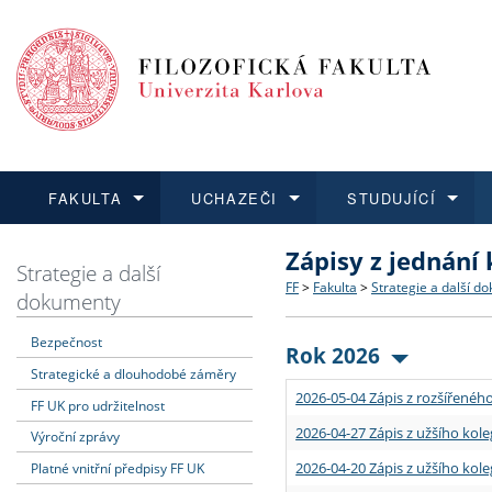
FAKULTA
UCHAZEČI
STUDUJÍCÍ
Zápisy z jednání
FAKULTA
UCHAZEČI
STUDUJÍCÍ
VĚDA A VÝZKUM
ZAHRANIČÍ
Struktura a historie
Co studovat a jak se přihlá
Bakalářské a magisterské
O vědě a výzkumu na FF
Aktuální nabídky a výběrov
Strategie a další
FF
>
Fakulta
>
Strategie a další d
dokumenty
Dozvědět se více
Podat přihlášku
Dozvědět se více
Dozvědět se více
Dozvědět se více
Strategie a další dokumen
Učitelské studijní program
Doktorské studium
Akademické kvalifikace
Vyjíždějící studenti
Bezpečnost
Rok 2026
Strategické a dlouhodobé záměry
Podpora a benefity pro z
Informace k průběhu přijím
Rigorózní řízení
Granty a projekty
Přijíždějící studenti
2026-05-04 Zápis z rozšířeného
FF UK pro udržitelnost
Absolventi fakulty
Vyjíždějící zaměstnanci
2026-04-27 Zápis z užšího kole
Výroční zprávy
2026-04-20 Zápis z užšího kole
Platné vnitřní předpisy FF UK
Fakultní školy FF UK