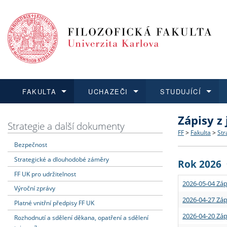
FAKULTA
UCHAZEČI
STUDUJÍCÍ
Zápisy z
FAKULTA
UCHAZEČI
STUDUJÍCÍ
VĚDA A VÝZKUM
ZAHRANIČÍ
Struktura a
Co studova
Bakalářsk
O vědě a 
Aktuální n
Strategie a další dokumenty
FF
>
Fakulta
>
Str
Bezpečnost
Dozvědět se více
Podat přihlášku
Dozvědět se více
Dozvědět se více
Dozvědět se více
Strategie 
Učitelské 
Doktorské
Akademické
Vyjíždějící
Strategické a dlouhodobé záměry
Rok 2026
Podpora a
Informace 
Rigorózní 
Granty a p
Přijíždějíc
FF UK pro udržitelnost
2026-05-04 Záp
Výroční zprávy
Absolventi
Vyjíždějíc
2026-04-27 Záp
Platné vnitřní předpisy FF UK
2026-04-20 Záp
Rozhodnutí a sdělení děkana, opatření a sdělení
Fakultní š