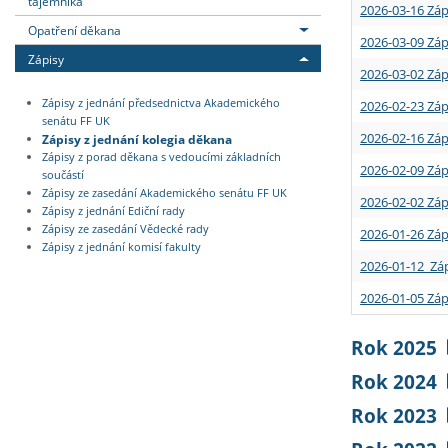
tajemníka
2026-03-16 Záp
Opatření děkana
2026-03-09 Záp
Zápisy
2026-03-02 Záp
Zápisy z jednání předsednictva Akademického
2026-02-23 Záp
senátu FF UK
2026-02-16 Záp
Zápisy z jednání kolegia děkana
Zápisy z porad děkana s vedoucími základních
2026-02-09 Záp
součástí
Zápisy ze zasedání Akademického senátu FF UK
2026-02-02 Záp
Zápisy z jednání Ediční rady
Zápisy ze zasedání Vědecké rady
2026-01-26 Záp
Zápisy z jednání komisí fakulty
2026-01-12 Záp
2026-01-05 Záp
Rok 2025
Rok 2024
Rok 2023