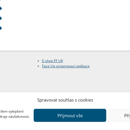
E-shop FF UK
Face Up oznamovací aplikace
Spravovat souhlas s cookies
cílem vylepšení
Přijmout vše
Př
droje návštěvnosti.
Copyright © FF UK 2026
Design:
Red Peppers