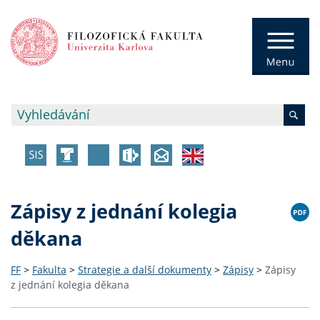
Zápisy z jednání kolegia
děkana
FF
>
Fakulta
>
Strategie a další dokumenty
>
Zápisy
>
Zápisy
z jednání kolegia děkana