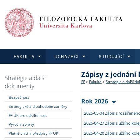
FAKULTA
UCHAZEČI
STUDUJÍCÍ
Zápisy z jednání
FAKULTA
UCHAZEČI
STUDUJÍCÍ
VĚDA A VÝZKUM
ZAHRANIČÍ
Struktura a historie
Co studovat a jak se přihlá
Bakalářské a magisterské
O vědě a výzkumu na FF
Aktuální nabídky a výběrov
Strategie a další
FF
>
Fakulta
>
Strategie a další d
dokumenty
Dozvědět se více
Podat přihlášku
Dozvědět se více
Dozvědět se více
Dozvědět se více
Strategie a další dokumen
Učitelské studijní program
Doktorské studium
Akademické kvalifikace
Vyjíždějící studenti
Bezpečnost
Rok 2026
Strategické a dlouhodobé záměry
Podpora a benefity pro z
Informace k průběhu přijím
Rigorózní řízení
Granty a projekty
Přijíždějící studenti
2026-05-04 Zápis z rozšířeného
FF UK pro udržitelnost
Absolventi fakulty
Vyjíždějící zaměstnanci
2026-04-27 Zápis z užšího kole
Výroční zprávy
2026-04-20 Zápis z užšího kole
Platné vnitřní předpisy FF UK
Fakultní školy FF UK