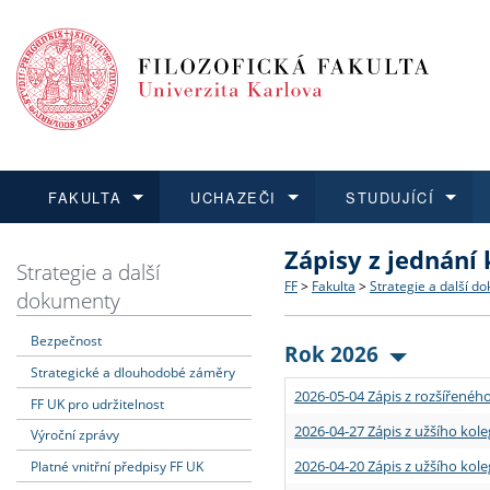
FAKULTA
UCHAZEČI
STUDUJÍCÍ
Zápisy z jednání
FAKULTA
UCHAZEČI
STUDUJÍCÍ
VĚDA A VÝZKUM
ZAHRANIČÍ
Struktura a historie
Co studovat a jak se přihlá
Bakalářské a magisterské
O vědě a výzkumu na FF
Aktuální nabídky a výběrov
Strategie a další
FF
>
Fakulta
>
Strategie a další d
dokumenty
Dozvědět se více
Podat přihlášku
Dozvědět se více
Dozvědět se více
Dozvědět se více
Strategie a další dokumen
Učitelské studijní program
Doktorské studium
Akademické kvalifikace
Vyjíždějící studenti
Bezpečnost
Rok 2026
Strategické a dlouhodobé záměry
Podpora a benefity pro z
Informace k průběhu přijím
Rigorózní řízení
Granty a projekty
Přijíždějící studenti
2026-05-04 Zápis z rozšířeného
FF UK pro udržitelnost
Absolventi fakulty
Vyjíždějící zaměstnanci
2026-04-27 Zápis z užšího kole
Výroční zprávy
2026-04-20 Zápis z užšího kole
Platné vnitřní předpisy FF UK
Fakultní školy FF UK