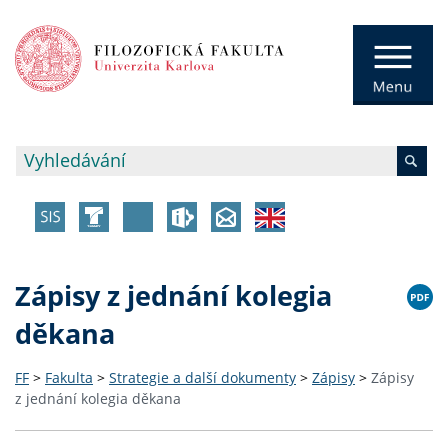
Zápisy z jednání kolegia
děkana
FF
>
Fakulta
>
Strategie a další dokumenty
>
Zápisy
>
Zápisy
z jednání kolegia děkana