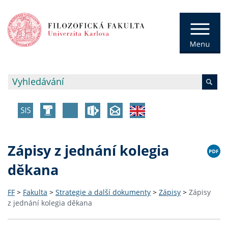
Zápisy z jednání kolegia
děkana
FF
>
Fakulta
>
Strategie a další dokumenty
>
Zápisy
>
Zápisy
z jednání kolegia děkana