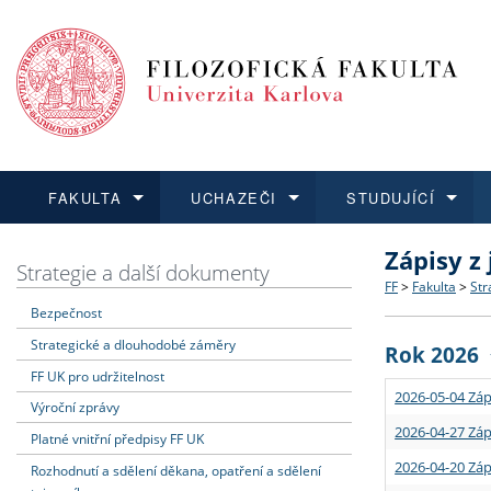
FAKULTA
UCHAZEČI
STUDUJÍCÍ
Zápisy z
FAKULTA
UCHAZEČI
STUDUJÍCÍ
VĚDA A VÝZKUM
ZAHRANIČÍ
Struktura a
Co studova
Bakalářsk
O vědě a 
Aktuální n
Strategie a další dokumenty
FF
>
Fakulta
>
Str
Bezpečnost
Dozvědět se více
Podat přihlášku
Dozvědět se více
Dozvědět se více
Dozvědět se více
Strategie 
Učitelské 
Doktorské
Akademické
Vyjíždějící
Strategické a dlouhodobé záměry
Rok 2026
Podpora a
Informace 
Rigorózní 
Granty a p
Přijíždějíc
FF UK pro udržitelnost
2026-05-04 Záp
Výroční zprávy
Absolventi
Vyjíždějíc
2026-04-27 Záp
Platné vnitřní předpisy FF UK
2026-04-20 Záp
Rozhodnutí a sdělení děkana, opatření a sdělení
Fakultní š