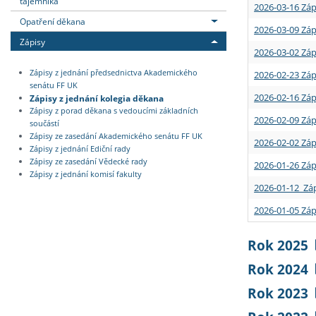
tajemníka
2026-03-16 Záp
Opatření děkana
2026-03-09 Záp
Zápisy
2026-03-02 Záp
Zápisy z jednání předsednictva Akademického
2026-02-23 Záp
senátu FF UK
2026-02-16 Záp
Zápisy z jednání kolegia děkana
Zápisy z porad děkana s vedoucími základních
2026-02-09 Záp
součástí
Zápisy ze zasedání Akademického senátu FF UK
2026-02-02 Záp
Zápisy z jednání Ediční rady
Zápisy ze zasedání Vědecké rady
2026-01-26 Záp
Zápisy z jednání komisí fakulty
2026-01-12 Záp
2026-01-05 Záp
Rok 2025
Rok 2024
Rok 2023