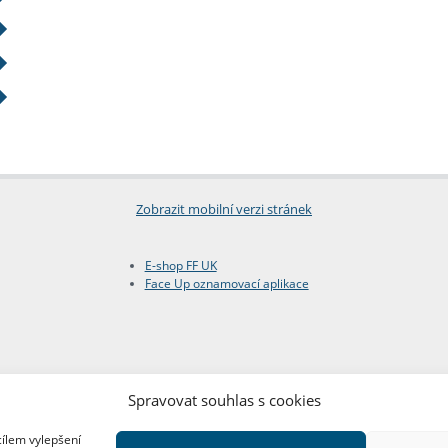
Zobrazit mobilní verzi stránek
E-shop FF UK
Face Up oznamovací aplikace
Spravovat souhlas s cookies
cílem vylepšení