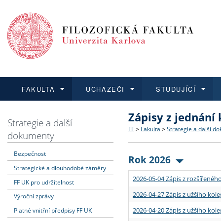
FAKULTA
UCHAZEČI
STUDUJÍCÍ
Zápisy z jednání
FAKULTA
UCHAZEČI
STUDUJÍCÍ
VĚDA A VÝZKUM
ZAHRANIČÍ
Struktura a historie
Co studovat a jak se přihlá
Bakalářské a magisterské
O vědě a výzkumu na FF
Aktuální nabídky a výběrov
Strategie a další
FF
>
Fakulta
>
Strategie a další d
dokumenty
Dozvědět se více
Podat přihlášku
Dozvědět se více
Dozvědět se více
Dozvědět se více
Strategie a další dokumen
Učitelské studijní program
Doktorské studium
Akademické kvalifikace
Vyjíždějící studenti
Bezpečnost
Rok 2026
Strategické a dlouhodobé záměry
Podpora a benefity pro z
Informace k průběhu přijím
Rigorózní řízení
Granty a projekty
Přijíždějící studenti
2026-05-04 Zápis z rozšířeného
FF UK pro udržitelnost
Absolventi fakulty
Vyjíždějící zaměstnanci
2026-04-27 Zápis z užšího kole
Výroční zprávy
2026-04-20 Zápis z užšího kole
Platné vnitřní předpisy FF UK
Fakultní školy FF UK