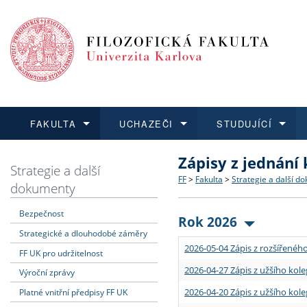
FAKULTA
UCHAZEČI
STUDUJÍCÍ
Zápisy z jednání
FAKULTA
UCHAZEČI
STUDUJÍCÍ
VĚDA A VÝZKUM
ZAHRANIČÍ
Struktura a historie
Co studovat a jak se přihlá
Bakalářské a magisterské
O vědě a výzkumu na FF
Aktuální nabídky a výběrov
Strategie a další
FF
>
Fakulta
>
Strategie a další d
dokumenty
Dozvědět se více
Podat přihlášku
Dozvědět se více
Dozvědět se více
Dozvědět se více
Strategie a další dokumen
Učitelské studijní program
Doktorské studium
Akademické kvalifikace
Vyjíždějící studenti
Bezpečnost
Rok 2026
Strategické a dlouhodobé záměry
Podpora a benefity pro z
Informace k průběhu přijím
Rigorózní řízení
Granty a projekty
Přijíždějící studenti
2026-05-04 Zápis z rozšířeného
FF UK pro udržitelnost
Absolventi fakulty
Vyjíždějící zaměstnanci
2026-04-27 Zápis z užšího kole
Výroční zprávy
2026-04-20 Zápis z užšího kole
Platné vnitřní předpisy FF UK
Fakultní školy FF UK