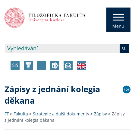
Zápisy z jednání kolegia
děkana
FF
>
Fakulta
>
Strategie a další dokumenty
>
Zápisy
>
Zápisy
z jednání kolegia děkana