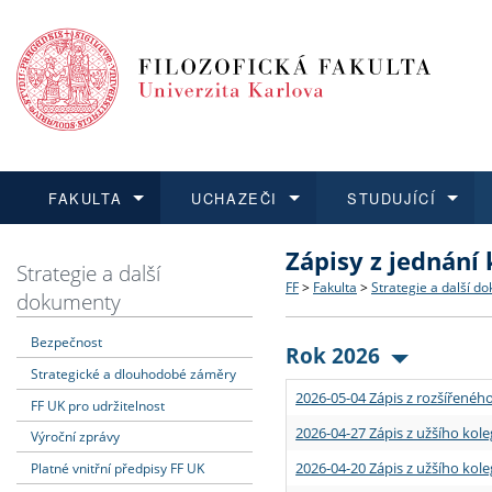
FAKULTA
UCHAZEČI
STUDUJÍCÍ
Zápisy z jednání
FAKULTA
UCHAZEČI
STUDUJÍCÍ
VĚDA A VÝZKUM
ZAHRANIČÍ
Struktura a historie
Co studovat a jak se přihlá
Bakalářské a magisterské
O vědě a výzkumu na FF
Aktuální nabídky a výběrov
Strategie a další
FF
>
Fakulta
>
Strategie a další d
dokumenty
Dozvědět se více
Podat přihlášku
Dozvědět se více
Dozvědět se více
Dozvědět se více
Strategie a další dokumen
Učitelské studijní program
Doktorské studium
Akademické kvalifikace
Vyjíždějící studenti
Bezpečnost
Rok 2026
Strategické a dlouhodobé záměry
Podpora a benefity pro z
Informace k průběhu přijím
Rigorózní řízení
Granty a projekty
Přijíždějící studenti
2026-05-04 Zápis z rozšířeného
FF UK pro udržitelnost
Absolventi fakulty
Vyjíždějící zaměstnanci
2026-04-27 Zápis z užšího kole
Výroční zprávy
2026-04-20 Zápis z užšího kole
Platné vnitřní předpisy FF UK
Fakultní školy FF UK