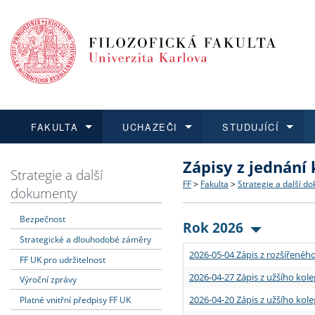
FAKULTA
UCHAZEČI
STUDUJÍCÍ
Zápisy z jednání
FAKULTA
UCHAZEČI
STUDUJÍCÍ
VĚDA A VÝZKUM
ZAHRANIČÍ
Struktura a historie
Co studovat a jak se přihlá
Bakalářské a magisterské
O vědě a výzkumu na FF
Aktuální nabídky a výběrov
Strategie a další
FF
>
Fakulta
>
Strategie a další d
dokumenty
Dozvědět se více
Podat přihlášku
Dozvědět se více
Dozvědět se více
Dozvědět se více
Strategie a další dokumen
Učitelské studijní program
Doktorské studium
Akademické kvalifikace
Vyjíždějící studenti
Bezpečnost
Rok 2026
Strategické a dlouhodobé záměry
Podpora a benefity pro z
Informace k průběhu přijí
Rigorózní řízení
Granty a projekty
Přijíždějící studenti
2026-05-04 Zápis z rozšířeného
FF UK pro udržitelnost
Absolventi fakulty
Vyjíždějící zaměstnanci
2026-04-27 Zápis z užšího kole
Výroční zprávy
2026-04-20 Zápis z užšího kole
Platné vnitřní předpisy FF UK
Fakultní školy FF UK