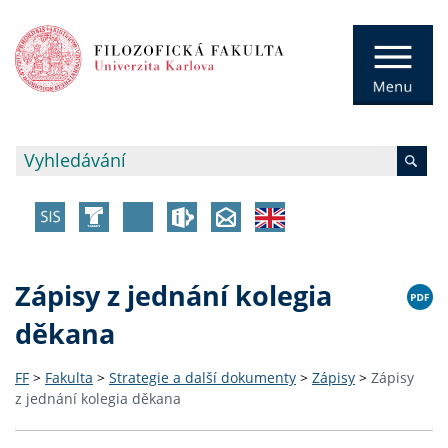
Zápisy z jednání kolegia
děkana
FF
>
Fakulta
>
Strategie a další dokumenty
>
Zápisy
>
Zápisy
z jednání kolegia děkana