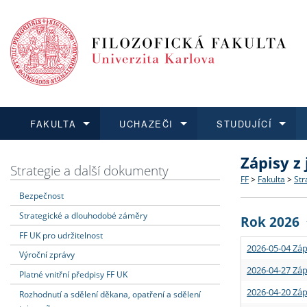
FAKULTA
UCHAZEČI
STUDUJÍCÍ
Zápisy z
FAKULTA
UCHAZEČI
STUDUJÍCÍ
VĚDA A VÝZKUM
ZAHRANIČÍ
Struktura a
Co studova
Bakalářsk
O vědě a 
Aktuální n
Strategie a další dokumenty
FF
>
Fakulta
>
Str
Bezpečnost
Dozvědět se více
Podat přihlášku
Dozvědět se více
Dozvědět se více
Dozvědět se více
Strategie 
Učitelské 
Doktorské
Akademické
Vyjíždějící
Strategické a dlouhodobé záměry
Rok 2026
Podpora a
Informace 
Rigorózní 
Granty a p
Přijíždějíc
FF UK pro udržitelnost
2026-05-04 Záp
Výroční zprávy
Absolventi
Vyjíždějíc
2026-04-27 Záp
Platné vnitřní předpisy FF UK
2026-04-20 Záp
Rozhodnutí a sdělení děkana, opatření a sdělení
Fakultní š