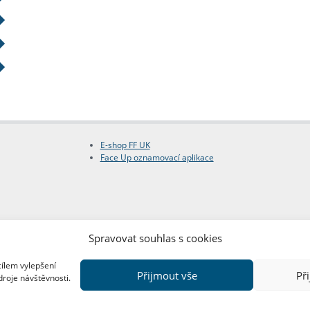
E-shop FF UK
Face Up oznamovací aplikace
Spravovat souhlas s cookies
cílem vylepšení
Přijmout vše
Př
droje návštěvnosti.
Copyright © FF UK 2026
Design:
Red Peppers