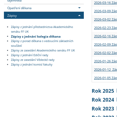
tajemníka
2026-03-16 Záp
Opatření děkana
2026-03-09 Záp
Zápisy
2026-03-02 Záp
Zápisy z jednání předsednictva Akademického
2026-02-23 Záp
senátu FF UK
2026-02-16 Záp
Zápisy z jednání kolegia děkana
Zápisy z porad děkana s vedoucími základních
2026-02-09 Záp
součástí
Zápisy ze zasedání Akademického senátu FF UK
2026-02-02 Záp
Zápisy z jednání Ediční rady
Zápisy ze zasedání Vědecké rady
2026-01-26 Záp
Zápisy z jednání komisí fakulty
2026-01-12 Záp
2026-01-05 Záp
Rok 2025
Rok 2024
Rok 2023