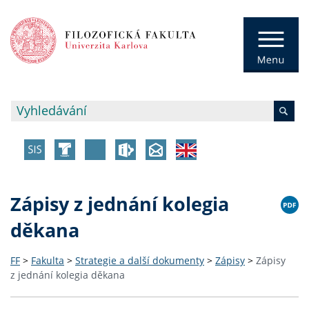
Zápisy z jednání kolegia
děkana
FF
>
Fakulta
>
Strategie a další dokumenty
>
Zápisy
>
Zápisy
z jednání kolegia děkana