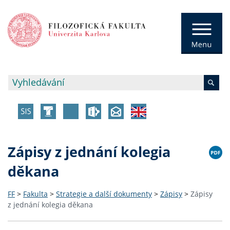
Zápisy z jednání kolegia
děkana
FF
>
Fakulta
>
Strategie a další dokumenty
>
Zápisy
>
Zápisy
z jednání kolegia děkana