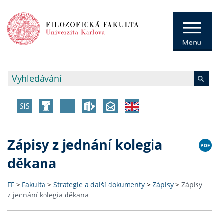
Zápisy z jednání kolegia
děkana
FF
>
Fakulta
>
Strategie a další dokumenty
>
Zápisy
>
Zápisy
z jednání kolegia děkana