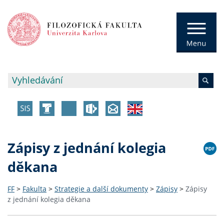
Zápisy z jednání kolegia
děkana
FF
>
Fakulta
>
Strategie a další dokumenty
>
Zápisy
>
Zápisy
z jednání kolegia děkana