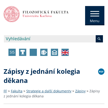
Zápisy z jednání kolegia
děkana
FF
>
Fakulta
>
Strategie a další dokumenty
>
Zápisy
>
Zápisy
z jednání kolegia děkana