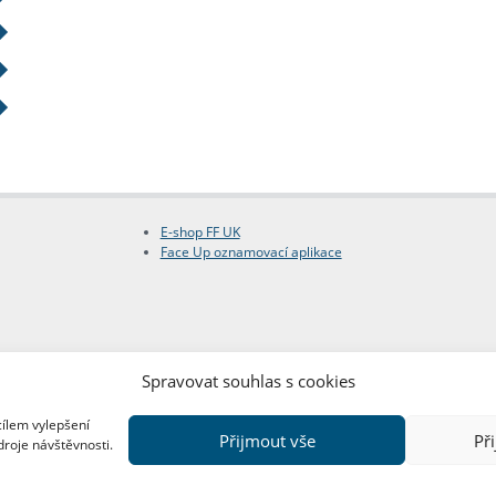
E-shop FF UK
Face Up oznamovací aplikace
Spravovat souhlas s cookies
cílem vylepšení
Přijmout vše
Př
droje návštěvnosti.
Copyright © FF UK 2026
Design:
Red Peppers