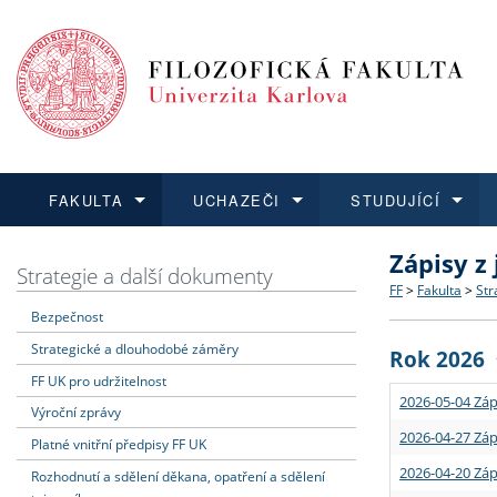
FAKULTA
UCHAZEČI
STUDUJÍCÍ
Zápisy z
FAKULTA
UCHAZEČI
STUDUJÍCÍ
VĚDA A VÝZKUM
ZAHRANIČÍ
Struktura a
Co studova
Bakalářsk
O vědě a 
Aktuální n
Strategie a další dokumenty
FF
>
Fakulta
>
Str
Bezpečnost
Dozvědět se více
Podat přihlášku
Dozvědět se více
Dozvědět se více
Dozvědět se více
Strategie 
Učitelské 
Doktorské
Akademické
Vyjíždějící
Strategické a dlouhodobé záměry
Rok 2026
Podpora a
Informace 
Rigorózní 
Granty a p
Přijíždějíc
FF UK pro udržitelnost
2026-05-04 Záp
Výroční zprávy
Absolventi
Vyjíždějíc
2026-04-27 Záp
Platné vnitřní předpisy FF UK
2026-04-20 Záp
Rozhodnutí a sdělení děkana, opatření a sdělení
Fakultní š