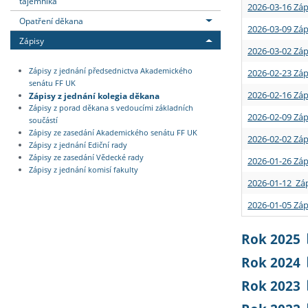
tajemníka
2026-03-16 Záp
Opatření děkana
2026-03-09 Záp
Zápisy
2026-03-02 Záp
Zápisy z jednání předsednictva Akademického
2026-02-23 Záp
senátu FF UK
2026-02-16 Záp
Zápisy z jednání kolegia děkana
Zápisy z porad děkana s vedoucími základních
2026-02-09 Záp
součástí
Zápisy ze zasedání Akademického senátu FF UK
2026-02-02 Záp
Zápisy z jednání Ediční rady
Zápisy ze zasedání Vědecké rady
2026-01-26 Záp
Zápisy z jednání komisí fakulty
2026-01-12 Záp
2026-01-05 Záp
Rok 2025
Rok 2024
Rok 2023