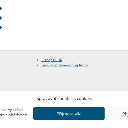
E-shop FF UK
Face Up oznamovací aplikace
Spravovat souhlas s cookies
cílem vylepšení
Přijmout vše
Př
droje návštěvnosti.
Copyright © FF UK 2026
Design:
Red Peppers