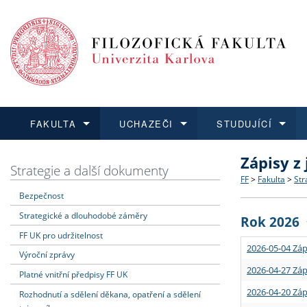
FAKULTA
UCHAZEČI
STUDUJÍCÍ
Zápisy z
FAKULTA
UCHAZEČI
STUDUJÍCÍ
VĚDA A VÝZKUM
ZAHRANIČÍ
Struktura a
Co studova
Bakalářsk
O vědě a 
Aktuální n
Strategie a další dokumenty
FF
>
Fakulta
>
Str
Bezpečnost
Dozvědět se více
Podat přihlášku
Dozvědět se více
Dozvědět se více
Dozvědět se více
Strategie 
Učitelské 
Doktorské
Akademické
Vyjíždějící
Strategické a dlouhodobé záměry
Rok 2026
Podpora a
Informace 
Rigorózní 
Granty a p
Přijíždějíc
FF UK pro udržitelnost
2026-05-04 Záp
Výroční zprávy
Absolventi
Vyjíždějíc
2026-04-27 Záp
Platné vnitřní předpisy FF UK
2026-04-20 Záp
Rozhodnutí a sdělení děkana, opatření a sdělení
Fakultní š