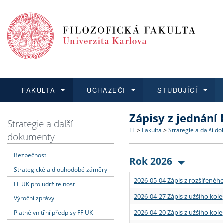
FAKULTA
UCHAZEČI
STUDUJÍCÍ
Zápisy z jednání
FAKULTA
UCHAZEČI
STUDUJÍCÍ
VĚDA A VÝZKUM
ZAHRANIČÍ
Struktura a historie
Co studovat a jak se přihlá
Bakalářské a magisterské
O vědě a výzkumu na FF
Aktuální nabídky a výběrov
Strategie a další
FF
>
Fakulta
>
Strategie a další d
dokumenty
Dozvědět se více
Podat přihlášku
Dozvědět se více
Dozvědět se více
Dozvědět se více
Strategie a další dokumen
Učitelské studijní program
Doktorské studium
Akademické kvalifikace
Vyjíždějící studenti
Bezpečnost
Rok 2026
Strategické a dlouhodobé záměry
Podpora a benefity pro z
Informace k průběhu přijím
Rigorózní řízení
Granty a projekty
Přijíždějící studenti
2026-05-04 Zápis z rozšířeného
FF UK pro udržitelnost
Absolventi fakulty
Vyjíždějící zaměstnanci
2026-04-27 Zápis z užšího kole
Výroční zprávy
2026-04-20 Zápis z užšího kole
Platné vnitřní předpisy FF UK
Fakultní školy FF UK