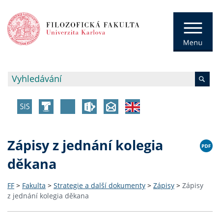
Zápisy z jednání kolegia
děkana
FF
>
Fakulta
>
Strategie a další dokumenty
>
Zápisy
>
Zápisy
z jednání kolegia děkana