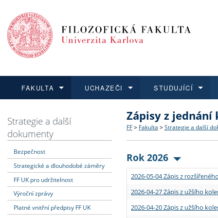
FAKULTA
UCHAZEČI
STUDUJÍCÍ
Zápisy z jednání
FAKULTA
UCHAZEČI
STUDUJÍCÍ
VĚDA A VÝZKUM
ZAHRANIČÍ
Struktura a historie
Co studovat a jak se přihlá
Bakalářské a magisterské
O vědě a výzkumu na FF
Aktuální nabídky a výběrov
Strategie a další
FF
>
Fakulta
>
Strategie a další d
dokumenty
Dozvědět se více
Podat přihlášku
Dozvědět se více
Dozvědět se více
Dozvědět se více
Strategie a další dokumen
Učitelské studijní program
Doktorské studium
Akademické kvalifikace
Vyjíždějící studenti
Bezpečnost
Rok 2026
Strategické a dlouhodobé záměry
Podpora a benefity pro z
Informace k průběhu přijím
Rigorózní řízení
Granty a projekty
Přijíždějící studenti
2026-05-04 Zápis z rozšířeného
FF UK pro udržitelnost
Absolventi fakulty
Vyjíždějící zaměstnanci
2026-04-27 Zápis z užšího kole
Výroční zprávy
2026-04-20 Zápis z užšího kole
Platné vnitřní předpisy FF UK
Fakultní školy FF UK