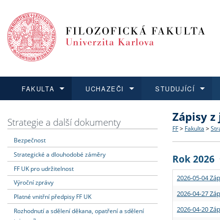
FAKULTA
UCHAZEČI
STUDUJÍCÍ
Zápisy z
FAKULTA
UCHAZEČI
STUDUJÍCÍ
VĚDA A VÝZKUM
ZAHRANIČÍ
Struktura a
Co studova
Bakalářsk
O vědě a 
Aktuální n
Strategie a další dokumenty
FF
>
Fakulta
>
Str
Bezpečnost
Dozvědět se více
Podat přihlášku
Dozvědět se více
Dozvědět se více
Dozvědět se více
Strategie 
Učitelské 
Doktorské
Akademické
Vyjíždějící
Strategické a dlouhodobé záměry
Rok 2026
Podpora a
Informace 
Rigorózní 
Granty a p
Přijíždějíc
FF UK pro udržitelnost
2026-05-04 Záp
Výroční zprávy
Absolventi
Vyjíždějíc
2026-04-27 Záp
Platné vnitřní předpisy FF UK
2026-04-20 Záp
Rozhodnutí a sdělení děkana, opatření a sdělení
Fakultní š