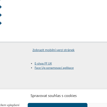
Zobrazit mobilní verzi stránek
E-shop FF UK
Face Up oznamovací aplikace
Spravovat souhlas s cookies
cílem vylepšení