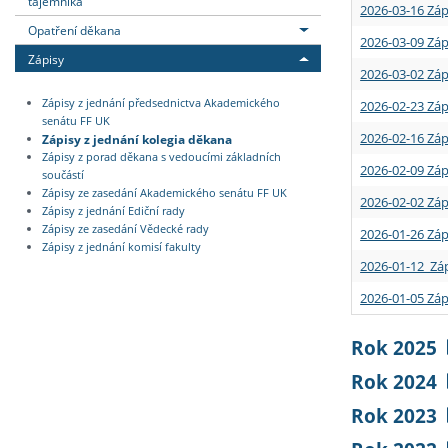
tajemníka
2026-03-16 Záp
Opatření děkana
2026-03-09 Záp
Zápisy
2026-03-02 Záp
Zápisy z jednání předsednictva Akademického
2026-02-23 Záp
senátu FF UK
2026-02-16 Záp
Zápisy z jednání kolegia děkana
Zápisy z porad děkana s vedoucími základních
2026-02-09 Záp
součástí
Zápisy ze zasedání Akademického senátu FF UK
2026-02-02 Záp
Zápisy z jednání Ediční rady
Zápisy ze zasedání Vědecké rady
2026-01-26 Záp
Zápisy z jednání komisí fakulty
2026-01-12 Záp
2026-01-05 Záp
Rok 2025
Rok 2024
Rok 2023