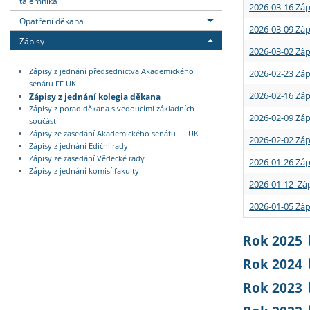
tajemníka
2026-03-16 Záp
Opatření děkana
2026-03-09 Záp
Zápisy
2026-03-02 Záp
Zápisy z jednání předsednictva Akademického
2026-02-23 Záp
senátu FF UK
2026-02-16 Záp
Zápisy z jednání kolegia děkana
Zápisy z porad děkana s vedoucími základních
2026-02-09 Záp
součástí
Zápisy ze zasedání Akademického senátu FF UK
2026-02-02 Záp
Zápisy z jednání Ediční rady
Zápisy ze zasedání Vědecké rady
2026-01-26 Záp
Zápisy z jednání komisí fakulty
2026-01-12 Záp
2026-01-05 Záp
Rok 2025
Rok 2024
Rok 2023