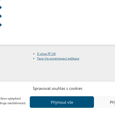
E-shop FF UK
Face Up oznamovací aplikace
Spravovat souhlas s cookies
cílem vylepšení
Přijmout vše
Př
droje návštěvnosti.
Copyright © FF UK 2026
Design:
Red Peppers