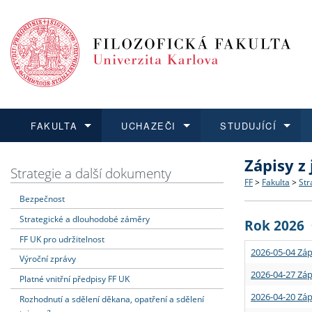
FAKULTA
UCHAZEČI
STUDUJÍCÍ
Zápisy z
FAKULTA
UCHAZEČI
STUDUJÍCÍ
VĚDA A VÝZKUM
ZAHRANIČÍ
Struktura a
Co studova
Bakalářsk
O vědě a 
Aktuální n
Strategie a další dokumenty
FF
>
Fakulta
>
Str
Bezpečnost
Dozvědět se více
Podat přihlášku
Dozvědět se více
Dozvědět se více
Dozvědět se více
Strategie 
Učitelské 
Doktorské
Akademické
Vyjíždějící
Strategické a dlouhodobé záměry
Rok 2026
Podpora a
Informace 
Rigorózní 
Granty a p
Přijíždějíc
FF UK pro udržitelnost
2026-05-04 Záp
Výroční zprávy
Absolventi
Vyjíždějíc
2026-04-27 Záp
Platné vnitřní předpisy FF UK
2026-04-20 Záp
Rozhodnutí a sdělení děkana, opatření a sdělení
Fakultní š