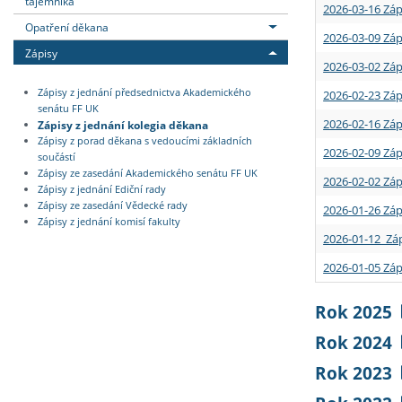
tajemníka
2026-03-16 Záp
Opatření děkana
2026-03-09 Záp
Zápisy
2026-03-02 Záp
Zápisy z jednání předsednictva Akademického
2026-02-23 Záp
senátu FF UK
2026-02-16 Záp
Zápisy z jednání kolegia děkana
Zápisy z porad děkana s vedoucími základních
2026-02-09 Záp
součástí
Zápisy ze zasedání Akademického senátu FF UK
2026-02-02 Záp
Zápisy z jednání Ediční rady
Zápisy ze zasedání Vědecké rady
2026-01-26 Záp
Zápisy z jednání komisí fakulty
2026-01-12 Záp
2026-01-05 Záp
Rok 2025
Rok 2024
Rok 2023