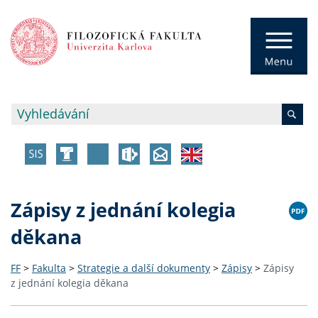
Zápisy z jednání kolegia
děkana
FF
>
Fakulta
>
Strategie a další dokumenty
>
Zápisy
>
Zápisy
z jednání kolegia děkana