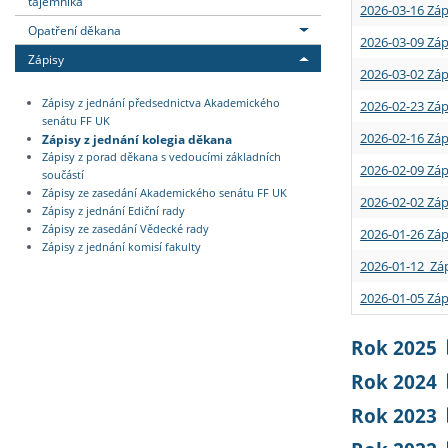
tajemníka
2026-03-16 Záp
Opatření děkana
2026-03-09 Záp
Zápisy
2026-03-02 Záp
Zápisy z jednání předsednictva Akademického
2026-02-23 Záp
senátu FF UK
2026-02-16 Záp
Zápisy z jednání kolegia děkana
Zápisy z porad děkana s vedoucími základních
2026-02-09 Záp
součástí
Zápisy ze zasedání Akademického senátu FF UK
2026-02-02 Záp
Zápisy z jednání Ediční rady
Zápisy ze zasedání Vědecké rady
2026-01-26 Záp
Zápisy z jednání komisí fakulty
2026-01-12 Záp
2026-01-05 Záp
Rok 2025
Rok 2024
Rok 2023