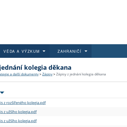
VĚDA A VÝZKUM
ZAHRANIČÍ
 jednání kolegia děkana
 historie
t a jak se přihlásit
é a magisterské studium
výzkumu na FF UK
abídky a výběrová řízení
Pro m
Kurzy
Kurzy
Trans
Přijíž
ategie a další dokumenty
>
Zápisy
>
Zápisy z jednání kolegia děkana
a další dokumenty
studijní programy
 studium
 kvalifikace
 studenti
Kniho
Progr
Studu
Vědec
Mimof
 benefity pro zaměstnance
k průběhu přijímacího řízení
řízení
rojekty
í studenti
E-sho
Univer
Podpor
Publi
East 
is z rozšířeného kolegia.pdf
 fakulty
í zaměstnanci
Výběr
is z užšího kolegia.pdf
is z užšího kolegia.pdf
koly FF UK
Vydav