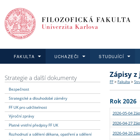
FAKULTA
UCHAZEČI
STUDUJÍCÍ
Zápisy z
FAKULTA
UCHAZEČI
STUDUJÍCÍ
VĚDA A VÝZKUM
ZAHRANIČÍ
Struktura a
Co studova
Bakalářsk
O vědě a 
Aktuální n
Strategie a další dokumenty
FF
>
Fakulta
>
Str
Bezpečnost
Dozvědět se více
Podat přihlášku
Dozvědět se více
Dozvědět se více
Dozvědět se více
Strategie 
Učitelské 
Doktorské
Akademické
Vyjíždějící
Strategické a dlouhodobé záměry
Rok 2026
Podpora a
Informace 
Rigorózní 
Granty a p
Přijíždějíc
FF UK pro udržitelnost
2026-05-04 Záp
Výroční zprávy
Absolventi
Vyjíždějíc
2026-04-27 Záp
Platné vnitřní předpisy FF UK
2026-04-20 Záp
Rozhodnutí a sdělení děkana, opatření a sdělení
Fakultní š