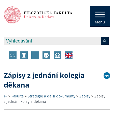
Zápisy z jednání kolegia
děkana
FF
>
Fakulta
>
Strategie a další dokumenty
>
Zápisy
>
Zápisy
z jednání kolegia děkana