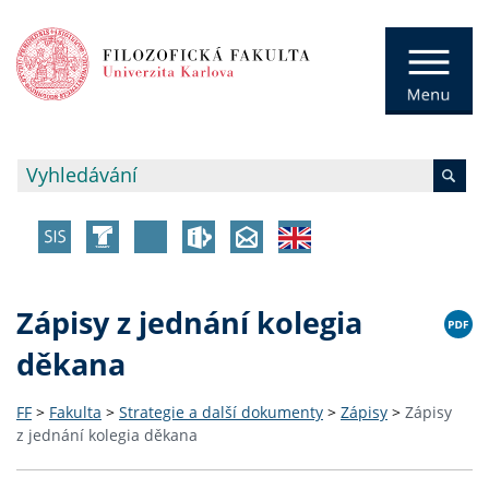
Zápisy z jednání kolegia
děkana
FF
>
Fakulta
>
Strategie a další dokumenty
>
Zápisy
>
Zápisy
z jednání kolegia děkana