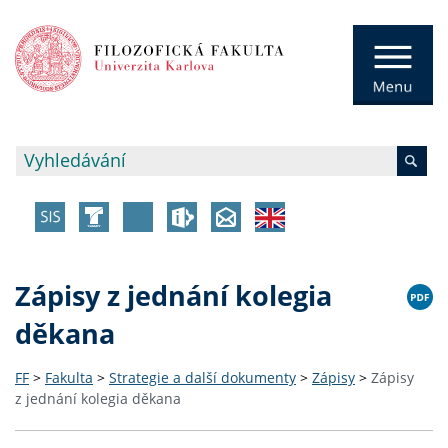
Zápisy z jednání kolegia
děkana
FF
>
Fakulta
>
Strategie a další dokumenty
>
Zápisy
>
Zápisy
z jednání kolegia děkana