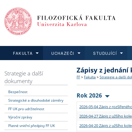
FAKULTA
UCHAZEČI
STUDUJÍCÍ
Zápisy z jednání
FAKULTA
UCHAZEČI
STUDUJÍCÍ
VĚDA A VÝZKUM
ZAHRANIČÍ
Struktura a historie
Co studovat a jak se přihlá
Bakalářské a magisterské
O vědě a výzkumu na FF
Aktuální nabídky a výběrov
Strategie a další
FF
>
Fakulta
>
Strategie a další d
dokumenty
Dozvědět se více
Podat přihlášku
Dozvědět se více
Dozvědět se více
Dozvědět se více
Strategie a další dokumen
Učitelské studijní program
Doktorské studium
Akademické kvalifikace
Vyjíždějící studenti
Bezpečnost
Rok 2026
Strategické a dlouhodobé záměry
Podpora a benefity pro z
Informace k průběhu přijím
Rigorózní řízení
Granty a projekty
Přijíždějící studenti
2026-05-04 Zápis z rozšířeného
FF UK pro udržitelnost
Absolventi fakulty
Vyjíždějící zaměstnanci
2026-04-27 Zápis z užšího kole
Výroční zprávy
2026-04-20 Zápis z užšího kole
Platné vnitřní předpisy FF UK
Fakultní školy FF UK