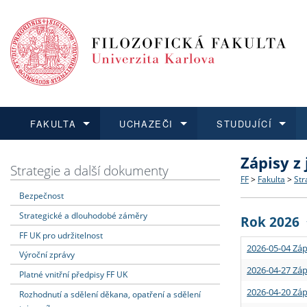
FAKULTA
UCHAZEČI
STUDUJÍCÍ
Zápisy z
FAKULTA
UCHAZEČI
STUDUJÍCÍ
VĚDA A VÝZKUM
ZAHRANIČÍ
Struktura a
Co studova
Bakalářsk
O vědě a 
Aktuální n
Strategie a další dokumenty
FF
>
Fakulta
>
Str
Bezpečnost
Dozvědět se více
Podat přihlášku
Dozvědět se více
Dozvědět se více
Dozvědět se více
Strategie 
Učitelské 
Doktorské
Akademické
Vyjíždějící
Strategické a dlouhodobé záměry
Rok 2026
Podpora a
Informace 
Rigorózní 
Granty a p
Přijíždějíc
FF UK pro udržitelnost
2026-05-04 Záp
Výroční zprávy
Absolventi
Vyjíždějíc
2026-04-27 Záp
Platné vnitřní předpisy FF UK
2026-04-20 Záp
Rozhodnutí a sdělení děkana, opatření a sdělení
Fakultní š