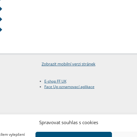
Zobrazit mobilní verzi stránek
E-shop FF UK
Face Up oznamovací aplikace
Spravovat souhlas s cookies
cílem vylepšení