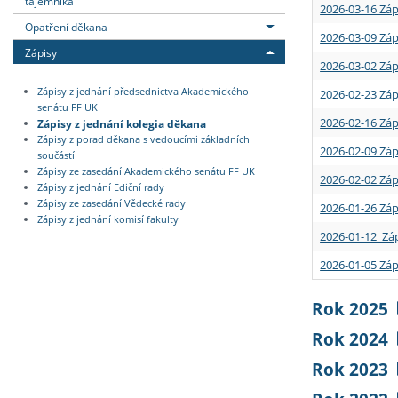
tajemníka
2026-03-16 Záp
Opatření děkana
2026-03-09 Záp
Zápisy
2026-03-02 Záp
Zápisy z jednání předsednictva Akademického
2026-02-23 Záp
senátu FF UK
2026-02-16 Záp
Zápisy z jednání kolegia děkana
Zápisy z porad děkana s vedoucími základních
2026-02-09 Záp
součástí
Zápisy ze zasedání Akademického senátu FF UK
2026-02-02 Záp
Zápisy z jednání Ediční rady
Zápisy ze zasedání Vědecké rady
2026-01-26 Záp
Zápisy z jednání komisí fakulty
2026-01-12 Záp
2026-01-05 Záp
Rok 2025
Rok 2024
Rok 2023