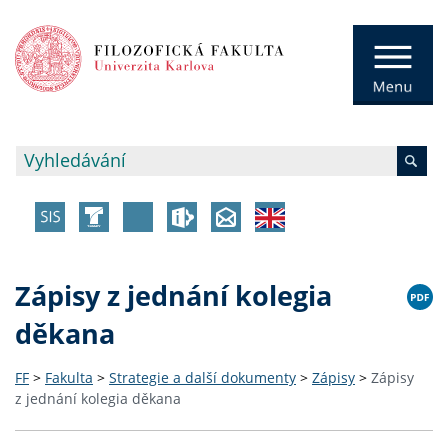
Zápisy z jednání kolegia
děkana
FF
>
Fakulta
>
Strategie a další dokumenty
>
Zápisy
>
Zápisy
z jednání kolegia děkana