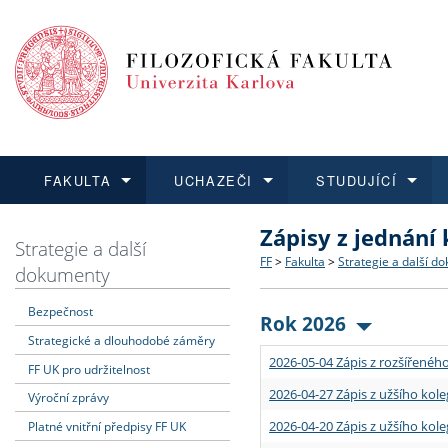
FAKULTA
UCHAZEČI
STUDUJÍCÍ
Zápisy z jednání
FAKULTA
UCHAZEČI
STUDUJÍCÍ
VĚDA A VÝZKUM
ZAHRANIČÍ
Struktura a historie
Co studovat a jak se přihlá
Bakalářské a magisterské
O vědě a výzkumu na FF
Aktuální nabídky a výběrov
Strategie a další
FF
>
Fakulta
>
Strategie a další d
dokumenty
Dozvědět se více
Podat přihlášku
Dozvědět se více
Dozvědět se více
Dozvědět se více
Strategie a další dokumen
Učitelské studijní program
Doktorské studium
Akademické kvalifikace
Vyjíždějící studenti
Bezpečnost
Rok 2026
Strategické a dlouhodobé záměry
Podpora a benefity pro z
Informace k průběhu přijím
Rigorózní řízení
Granty a projekty
Přijíždějící studenti
2026-05-04 Zápis z rozšířeného
FF UK pro udržitelnost
Absolventi fakulty
Vyjíždějící zaměstnanci
2026-04-27 Zápis z užšího kole
Výroční zprávy
2026-04-20 Zápis z užšího kole
Platné vnitřní předpisy FF UK
Fakultní školy FF UK