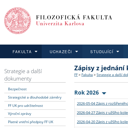
FAKULTA
UCHAZEČI
STUDUJÍCÍ
Zápisy z jednání
FAKULTA
UCHAZEČI
STUDUJÍCÍ
VĚDA A VÝZKUM
ZAHRANIČÍ
Struktura a historie
Co studovat a jak se přihlá
Bakalářské a magisterské
O vědě a výzkumu na FF
Aktuální nabídky a výběrov
Strategie a další
FF
>
Fakulta
>
Strategie a další d
dokumenty
Dozvědět se více
Podat přihlášku
Dozvědět se více
Dozvědět se více
Dozvědět se více
Strategie a další dokumen
Učitelské studijní program
Doktorské studium
Akademické kvalifikace
Vyjíždějící studenti
Bezpečnost
Rok 2026
Strategické a dlouhodobé záměry
Podpora a benefity pro z
Informace k průběhu přijí
Rigorózní řízení
Granty a projekty
Přijíždějící studenti
2026-05-04 Zápis z rozšířeného
FF UK pro udržitelnost
Absolventi fakulty
Vyjíždějící zaměstnanci
2026-04-27 Zápis z užšího kole
Výroční zprávy
2026-04-20 Zápis z užšího kole
Platné vnitřní předpisy FF UK
Fakultní školy FF UK