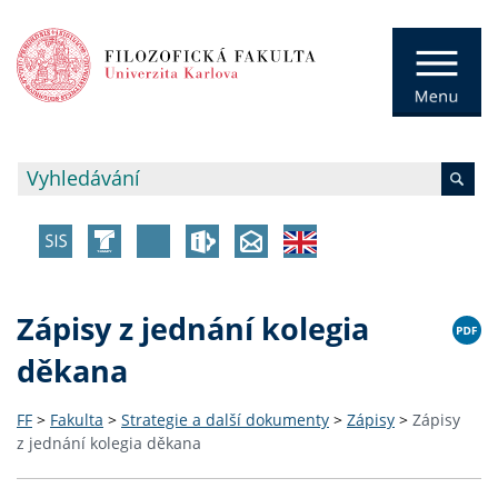
Zápisy z jednání kolegia
děkana
FF
>
Fakulta
>
Strategie a další dokumenty
>
Zápisy
>
Zápisy
z jednání kolegia děkana