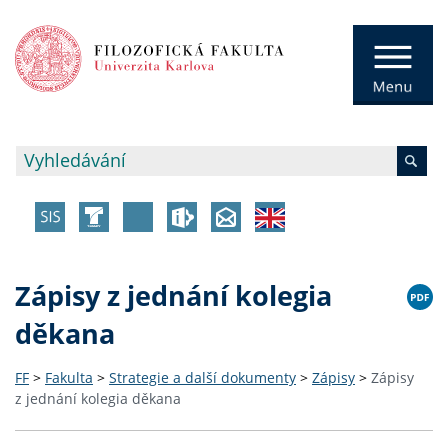
Zápisy z jednání kolegia
děkana
FF
>
Fakulta
>
Strategie a další dokumenty
>
Zápisy
>
Zápisy
z jednání kolegia děkana