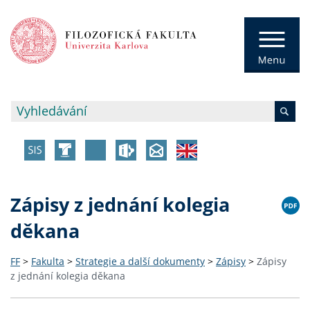
Zápisy z jednání kolegia
děkana
FF
>
Fakulta
>
Strategie a další dokumenty
>
Zápisy
>
Zápisy
z jednání kolegia děkana