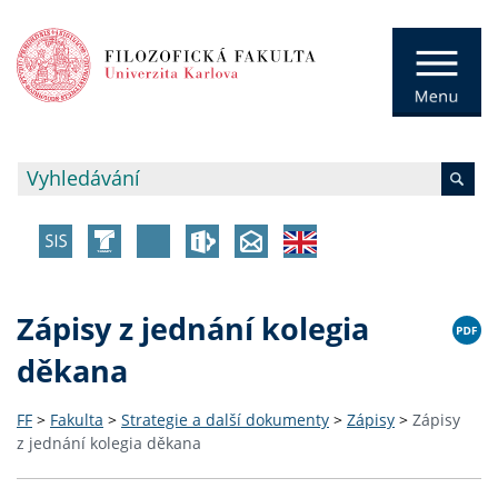
Zápisy z jednání kolegia
děkana
FF
>
Fakulta
>
Strategie a další dokumenty
>
Zápisy
>
Zápisy
z jednání kolegia děkana