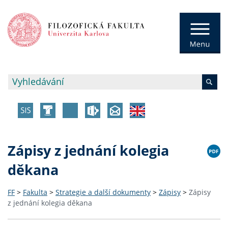
Zápisy z jednání kolegia
děkana
FF
>
Fakulta
>
Strategie a další dokumenty
>
Zápisy
>
Zápisy
z jednání kolegia děkana