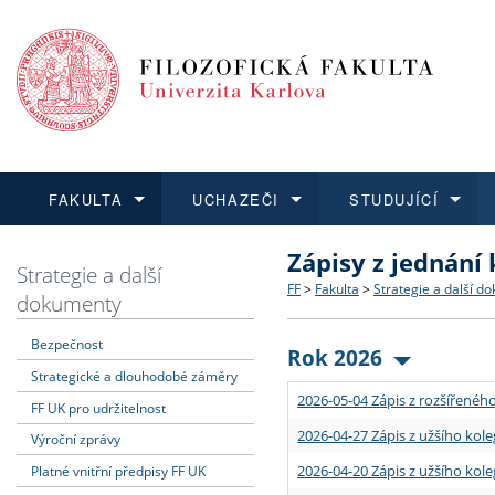
FAKULTA
UCHAZEČI
STUDUJÍCÍ
Zápisy z jednání
FAKULTA
UCHAZEČI
STUDUJÍCÍ
VĚDA A VÝZKUM
ZAHRANIČÍ
Struktura a historie
Co studovat a jak se přihlá
Bakalářské a magisterské
O vědě a výzkumu na FF
Aktuální nabídky a výběrov
Strategie a další
FF
>
Fakulta
>
Strategie a další d
dokumenty
Dozvědět se více
Podat přihlášku
Dozvědět se více
Dozvědět se více
Dozvědět se více
Strategie a další dokumen
Učitelské studijní program
Doktorské studium
Akademické kvalifikace
Vyjíždějící studenti
Bezpečnost
Rok 2026
Strategické a dlouhodobé záměry
Podpora a benefity pro z
Informace k průběhu přijím
Rigorózní řízení
Granty a projekty
Přijíždějící studenti
2026-05-04 Zápis z rozšířeného
FF UK pro udržitelnost
Absolventi fakulty
Vyjíždějící zaměstnanci
2026-04-27 Zápis z užšího kole
Výroční zprávy
2026-04-20 Zápis z užšího kole
Platné vnitřní předpisy FF UK
Fakultní školy FF UK