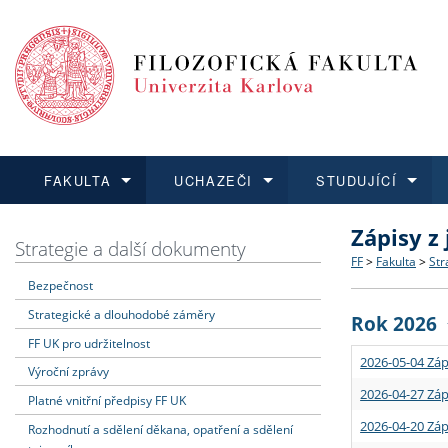
FAKULTA
UCHAZEČI
STUDUJÍCÍ
Zápisy z
FAKULTA
UCHAZEČI
STUDUJÍCÍ
VĚDA A VÝZKUM
ZAHRANIČÍ
Struktura a
Co studova
Bakalářsk
O vědě a 
Aktuální n
Strategie a další dokumenty
FF
>
Fakulta
>
Str
Bezpečnost
Dozvědět se více
Podat přihlášku
Dozvědět se více
Dozvědět se více
Dozvědět se více
Strategie 
Učitelské 
Doktorské
Akademické
Vyjíždějící
Strategické a dlouhodobé záměry
Rok 2026
Podpora a
Informace 
Rigorózní 
Granty a p
Přijíždějíc
FF UK pro udržitelnost
2026-05-04 Záp
Výroční zprávy
Absolventi
Vyjíždějíc
2026-04-27 Záp
Platné vnitřní předpisy FF UK
2026-04-20 Záp
Rozhodnutí a sdělení děkana, opatření a sdělení
Fakultní š