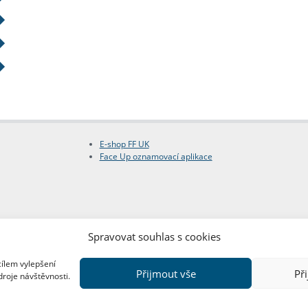
E-shop FF UK
Face Up oznamovací aplikace
Spravovat souhlas s cookies
cílem vylepšení
Přijmout vše
Př
droje návštěvnosti.
Copyright © FF UK 2026
Design:
Red Peppers