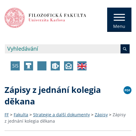
Zápisy z jednání kolegia
děkana
FF
>
Fakulta
>
Strategie a další dokumenty
>
Zápisy
>
Zápisy
z jednání kolegia děkana