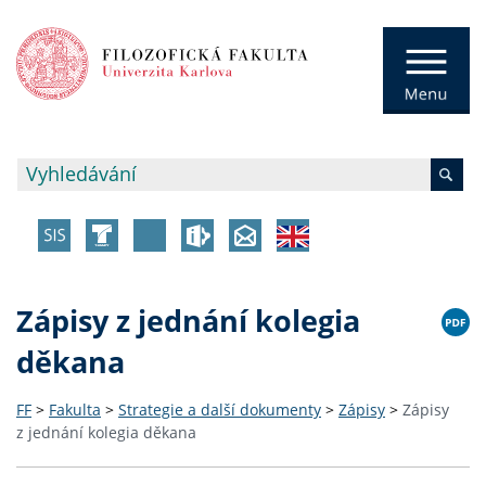
Zápisy z jednání kolegia
děkana
FF
>
Fakulta
>
Strategie a další dokumenty
>
Zápisy
>
Zápisy
z jednání kolegia děkana